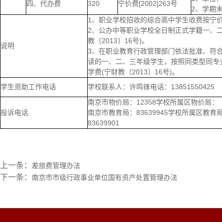
四、代办费
320
宁价费[2002]263号
2、学期
1、职业学校招收的综合高中学生收费按宁价费[
2、公办中等职业学校全日制正式学籍一、
教〔2013〕16号)。
说明
3、在职业教育行政管理部门依法批准、符
读的一、二、三年级学生，按照同类型同专
学费(宁财教〔2013〕16号)。
学生资助工作电话
学校联系人：许鸣锋电话：13851550425
南京市物价局：12358学校所属区物价局：
投诉电话
南京市教育局：83639945学校所属区教育
83639901
上一条：
差旅费管理办法
下一条：
南京市市级行政事业单位国有资产处置管理办法