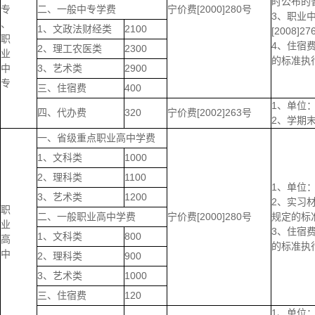
时公布的
专
二、一般中专学费
宁价费[2000]280号
3、职业
、
1、文政法财经类
2100
[2008
职
4、住宿费
2、理工农医类
2300
业
的标准执
中
3、艺术类
2900
专
三、住宿费
400
1、单位：
四、代办费
320
宁价费[2002]263号
2、学期
一、省级重点职业高中学费
1、文科类
1000
2、理科类
1100
1、单位：
3、艺术类
1200
2、实习材
职
二、一般职业高中学费
宁价费[2000]280号
规定的标
业
3、住宿费
1、文科类
800
高
的标准执
中
2、理科类
900
3、艺术类
1000
三、住宿费
120
1、单位：