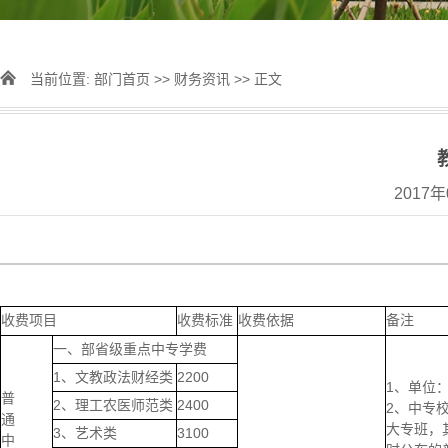
当前位置:
部门首页
>>
财务资讯
>> 正文
2017
收费项目
收费标准
收费依据
备注
一、部省级重点中专学费
1、文教政法财经类
2200
1、单位：
普
2、理工农医师范类
2400
2、中专
通
大专班，
3、艺术类
3100
中